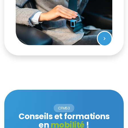
CFM53
Conseils et formations
en
mobilité
!